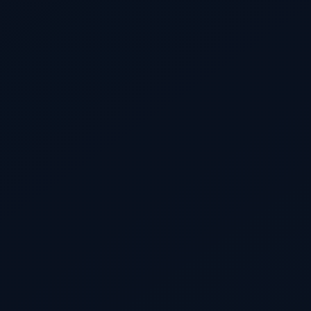
2013-14赛季法甲联赛第32轮，巴黎
录，下半场兰斯后卫曼迪乌龙球梅开二度，帮助
积分榜上他们多赛一场的情况下领先优势扩大到
8 皮埃尔·伊萨
1998年世界杯在南非首场对阵法国比赛
面，南非最终以0比3完败，该届比赛南非也未
7 杰米·卡拉格
利物浦的后卫卡拉格是英超进乌龙球最多
1999年9月11日，利物浦2-3曼联，这场比