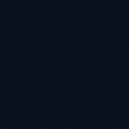
圣日耳曼坐镇王子公园球场迎兰斯，第43分钟，卡瓦尼首开纪
巴黎圣日耳曼3比0大胜兰斯，取得各项赛事11连胜，在法
了16分。
中，伊萨两次自摆乌龙，凭借一己之力，断送了球队的大好
能从小组出线。
的球员，他最出名的是曾经一场比赛上演过乌龙帽子戏法
赛成为卡拉格不愿回忆起的恶梦，上半场他就两次自摆乌龙，包