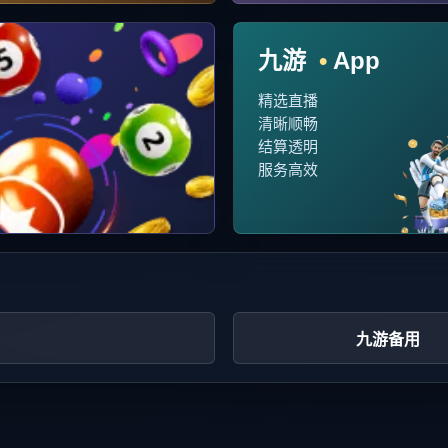
城的比赛中，杜菲在第14分钟和第20分钟分别打入两粒乌龙
，杜菲还两黄一红被罚下场，这还不是最惨的，如果加上第2
钟就完成了乌龙帽子戏法，平均16分钟一粒乌龙，可怜的娃啊