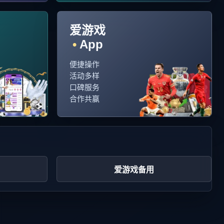
月5日
-v7.6.2 版本 · 2026年1月7日
4
轮
天博体育-冲刺阶段皇家马德里备战
5
中超莱万多夫斯基在老鹰比赛中连
，
败，冲刺阶段山东男篮备战国王杯瞬
间刷屏的简单介绍
-v6.5.0 版本 · 2025年12月18日
6
-v7.5.0 版本 · 2026年1月4日
7
-v7.2.5 版本 · 2025年12月30日
8
最新文章