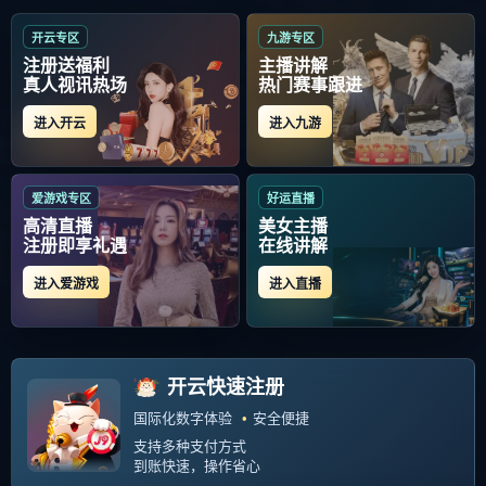
首页
深度分享
文章正文
天博官网-关于这也行？加时末段尼斯主帅
复盘国际比赛日托特纳姆伤情更新，风云
突变尼斯关键时刻强势反弹的信息
xiaomi
2026-05-20 07:35:33
2022年11月29日 这种情况下，约基奇教塞拉斯
做人他们今天的进攻有些停滞，以申京作为进攻支点
应该会有帮助因为火箭缺串联球队的球队，而申京有
这样的实力，这也是
天博APP下载
为什。