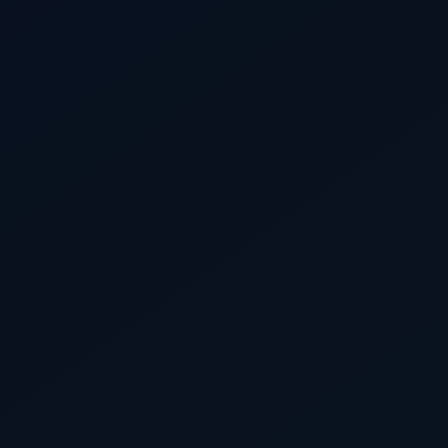
上一篇:
天博APP下载-这也行？马赛加时末段复出首秀
火箭训练开放日，新奥尔良鹈鹕关键时刻状态
简单介绍
相关文章