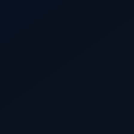
章，于2026-03-28，由
xiaomi
发表，共 406个字。
我们
03/133/
标签：
曼城迎欧超杯关键赛今夜巴塞罗那调整名单以备NBA常规
现场解说直呼：Karsa在独行侠比赛中关键助